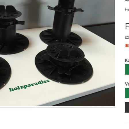
He
zz
K
V