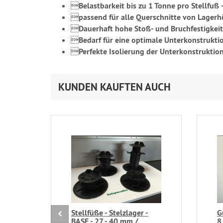

Belastbarkeit bis zu 1 Tonne pro Stellfuß

passend für alle Querschnitte von Lagerh

Dauerhaft hohe Stoß- und Bruchfestigkei

Bedarf für eine optimale Unterkonstruktion

Perfekte Isolierung der Unterkonstrukti
KUNDEN KAUFTEN AUCH
Stellfüße - Stelzlager -
G
BASE - 27 - 40 mm /
8