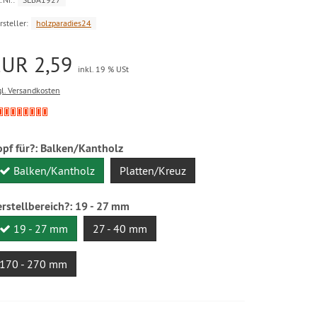
rsteller:
holzparadies24
EUR 2,59
inkl. 19 % USt
gl. Versandkosten
opf für?:
Balken/Kantholz
Balken/Kantholz
Platten/Kreuz
erstellbereich?:
19 - 27 mm
19 - 27 mm
27 - 40 mm
170 - 270 mm