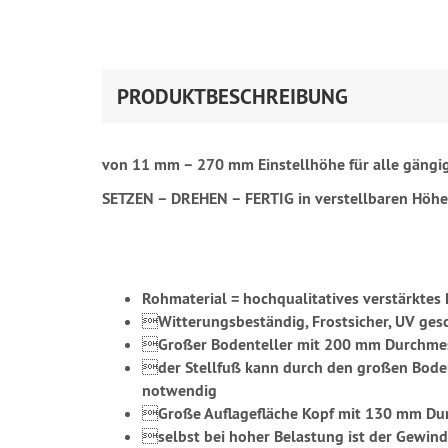
PRODUKTBESCHREIBUNG
von 11 mm – 270 mm Einstellhöhe für alle gän
SETZEN – DREHEN – FERTIG
i
n verstellbaren Höhe
Rohmaterial = hochqualitatives verstärktes

Witterungsbeständig
, Frostsicher, UV gesc

Großer Bodenteller mit 200 mm Durchme

der Stellfuß kann durch den großen Bode
notwendig

Große Auflagefläche Kopf mit 130 mm Du

selbst bei hoher Belastung ist der Gewi