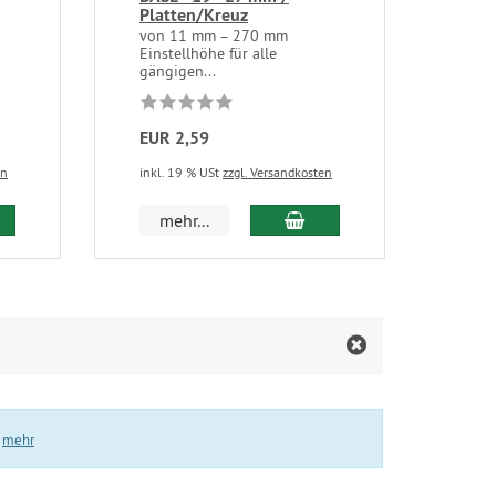
Platten/Kreuz
Die 
Unte
von 11 mm – 270 mm
Einstellhöhe für alle
gängigen...
EUR 2,59
EUR
en
inkl. 19 % USt
zzgl. Versandkosten
inkl.
 den Warenkorb
In den Warenkorb
mehr...
.
mehr