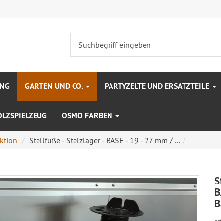
UNG
GARTEN UND CO.
PARTYZELTE UND ERSATZTEILE
OLZSPIELZEUG
OSMO FARBEN
ktion
Stellfüße - Stelzlager - BASE - 19 - 27 mm / ...
S
B
B
Art