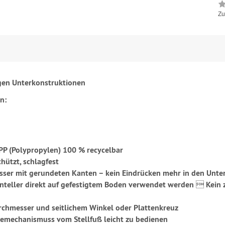
Zu
gigen Unterkonstruktionen
n:
 PP (Polypropylen) 100 % recycelbar
hützt, schlagfest
sser mit gerundeten Kanten –
kein Eindrücken mehr in den Unt
nteller direkt auf gefestigtem Boden verwendet werden

Kein 
rchmesser und seitlichem Winkel oder Plattenkreuz
ndemechanismuss vom Stellfuß leicht zu bedienen