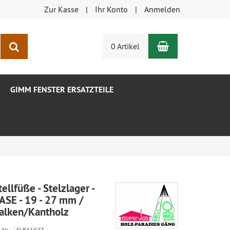
Zur Kasse
Ihr Konto
Anmelden
Warenkorb
Suchen
0 Artikel
GIMM FENSTER ERSATZTEILE
tellfüße - Stelzlager -
ASE - 19 - 27 mm /
alken/Kantholz
.Nr.:
SLBA1927