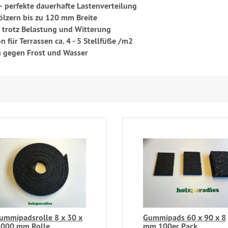
 –
perfekte dauerhafte Lastenverteilung
ölzern bis zu 120 mm Breite
t trotz Belastung und Witterung
 für Terrassen ca. 4 - 5 Stellfüße /m2
on gegen Frost und Wasser
ummipadsrolle 8 x 30 x
Gummipads 60 x 90 x 8
.000 mm Rolle
mm 100er Pack