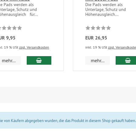
ie Pads werden als
Die Pads werden als
nterlage, Schutz und
Unterlage, Schutz und
̈henausgleich für...
Höhenausgleich...
UR 9,95
EUR 26,95
kl. 19 % USt
zzgl. Versandkosten
inkl. 19 % USt
zzgl. Versandkost
In den Warenkorb
In
mehr...
mehr...
 die von Käufern abgegeben wurden, die das Produkt in diesem Shop gekauft haben