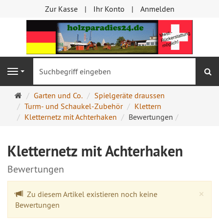
Zur Kasse
Ihr Konto
Anmelden
S
Navigation
Startseite
Garten und Co.
Spielgeräte draussen
Turm- und Schaukel-Zubehör
Klettern
Kletternetz mit Achterhaken
Bewertungen
Kletternetz mit Achterhaken
Bewertungen
Cl
×
Zu diesem Artikel existieren noch keine
Bewertungen