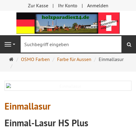
Zur Kasse
Ihr Konto
Anmelden
S
Navigation
Startseite
OSMO Farben
Farbe für Aussen
Einmallasur
Einmallasur
Einmal-Lasur HS Plus