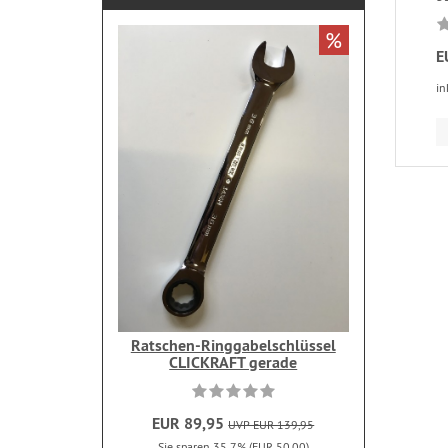
%
E
in
Ratschen-Ringgabelschlüssel
CLICKRAFT gerade
EUR 89,95
UVP EUR 139,95
Sie sparen 35.7% (EUR 50,00)