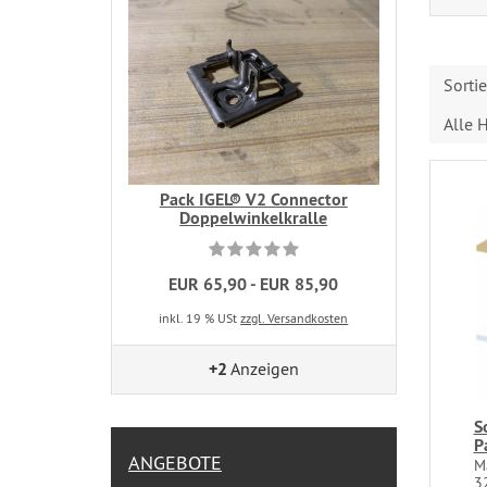
Sorti
Alle H
Pack IGEL® V2 Connector
Doppelwinkelkralle
EUR 65,90 - EUR 85,90
inkl. 19 % USt
zzgl. Versandkosten
+2
Anzeigen
S
P
ANGEBOTE
M
32