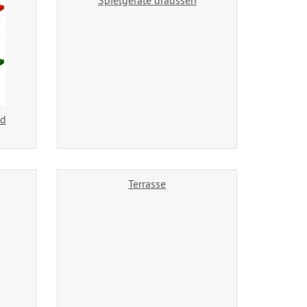
Spielgeräte draussen
id
Terrasse