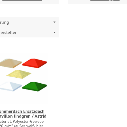
erung
ersteller
ommerdach Ersatzdach
avillon lindgren / Astrid
aterial: Polyester-Gewebe
0 g/m² (außer weiß, hier...