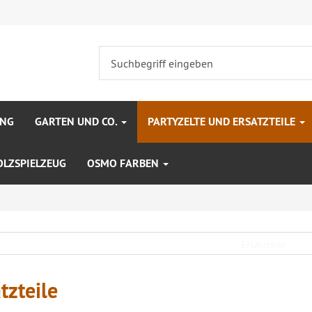
UNG
GARTEN UND CO.
PARTYZELTE UND ERSATZTEILE
OLZSPIELZEUG
OSMO FARBEN
tzteile