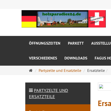
ÖFFNUNGSZEITEN
PARKETT
AUSSTELL
VERSCHIEDENES
DOWNLOADS
FAGUS H
Startseite
Partyzelte und Ersatzteile
Ersatzteile
PARTYZELTE UND
ERSATZTEILE
Ersa