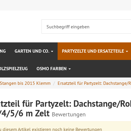
UNG
GARTEN UND CO.
PARTYZELTE UND ERSATZTEILE
OLZSPIELZEUG
OSMO FARBEN
Stangen bis 2015 Klemm
Ersatzteil für Partyzelt: Dachstange/R
tzteil für Partyzelt: Dachstange/R
/4/5/6 m Zelt
Bewertungen
 diesem Artikel existieren noch keine Bewertungen