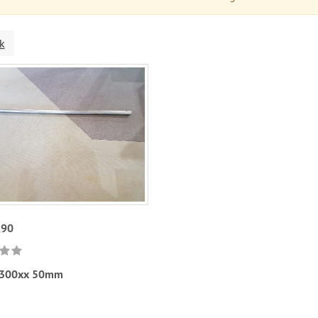
k
,90
300xx 50mm