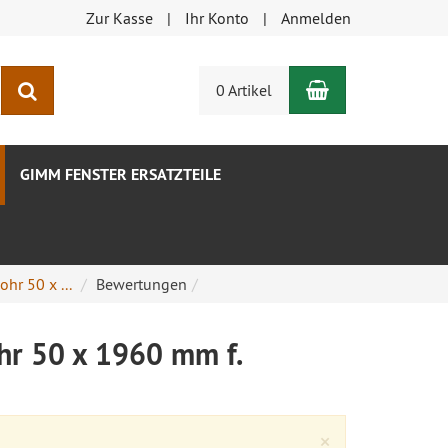
Zur Kasse
Ihr Konto
Anmelden
Warenkorb
Suchen
0 Artikel
GIMM FENSTER ERSATZTEILE
ohr 50 x ...
Bewertungen
ohr 50 x 1960 mm f.
Close
×