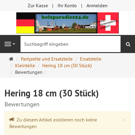
Zur Kasse
Ihr Konto
Anmelden
S
Navigation
Startseite
Partyzelte und Ersatzteile
Ersatzteile
Kleinteile
Hering 18 cm (30 Stück)
Bewertungen
Hering 18 cm (30 Stück)
Bewertungen
Cl
×
Zu diesem Artikel existieren noch keine
Bewertungen