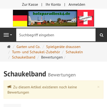
Zur Kasse
Ihr Konto
Anmelden
S
Navigation
Startseite
Garten und Co.
Spielgeräte draussen
Turm- und Schaukel-Zubehör
Schaukeln
Schaukelband
Bewertungen
Schaukelband
Bewertungen
Cl
×
Zu diesem Artikel existieren noch keine
Bewertungen