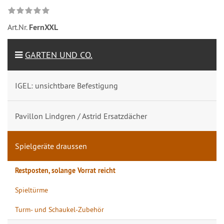
Art.Nr.
FernXXL
GARTEN UND CO.
IGEL: unsichtbare Befestigung
Pavillon Lindgren / Astrid Ersatzdächer
Spielgeräte draussen
Restposten, solange Vorrat reicht
Spieltürme
Turm- und Schaukel-Zubehör