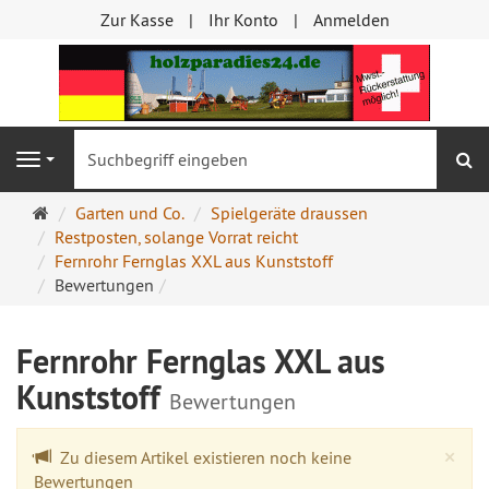
Zur Kasse
Ihr Konto
Anmelden
S
Navigation
Startseite
Garten und Co.
Spielgeräte draussen
Restposten, solange Vorrat reicht
Fernrohr Fernglas XXL aus Kunststoff
Bewertungen
Fernrohr Fernglas XXL aus
Kunststoff
Bewertungen
Cl
×
Zu diesem Artikel existieren noch keine
Bewertungen