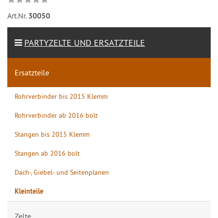
Art.Nr.
30050
PARTYZELTE UND ERSATZTEILE
Ersatzteile
Rohrverbinder bis 2015 Klemm
Rohrverbinder ab 2016 bolt
Stangen bis 2015 Klemm
Stangen ab 2016 bolt
Dach-, Giebel- und Seitenplanen
Kleinteile
Zelte