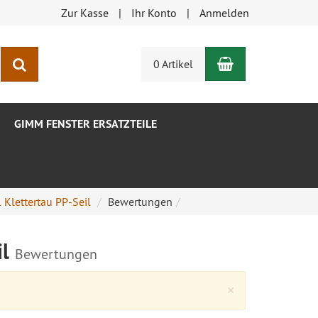
Zur Kasse
Ihr Konto
Anmelden
Warenkorb
Suchen
0 Artikel
GIMM FENSTER ERSATZTEILE
 Klettertau PP-Seil
Bewertungen
il
Bewertungen
Close
×