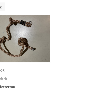
k
,95
lettertau