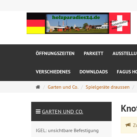
ÖFFNUNGSZEITEN
PARKETT
AUSSTELL
VERSCHIEDENES
DOWNLOADS
FAGUS H
Startseite
Garten und Co.
Spielgeräte draussen
Knot
GARTEN UND CO.
Zu
IGEL: unsichtbare Befestigung