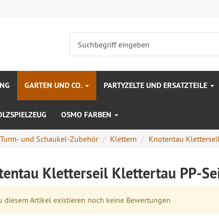
UNG
GARTEN UND CO.
PARTYZELTE UND ERSATZTEILE
OLZSPIELZEUG
OSMO FARBEN
Turm- und Schaukel-Zubehör
Klettern
Knotentau Kletterseil
entau Kletterseil Klettertau PP-Se
 diesem Artikel existieren noch keine Bewertungen