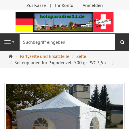
Zur Kasse
Ihr Konto
Anmelden
S
Navigation
Startseite
Partyzelte und Ersatzteile
Zelte
Seitenplanen für Pagodenzelt 500 gr. PVC 3,6 x ...