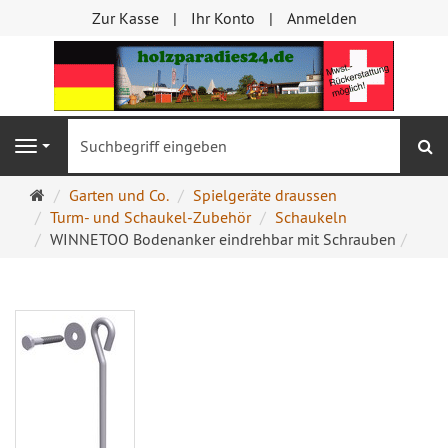
Zur Kasse
Ihr Konto
Anmelden
S
Navigation
Startseite
Garten und Co.
Spielgeräte draussen
Turm- und Schaukel-Zubehör
Schaukeln
WINNETOO Bodenanker eindrehbar mit Schrauben